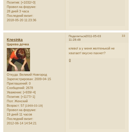
Позитив:
[+1032/-0]
Провел на форуме:
28 дней 3 часа
Последний визит:
2018-05-20 11:23:36
33
Поделиться
2011-05-03
Knesinka
11:28:48
Царева дочка
клево! а у меня желтенькой не
хватает! вкусно пахнет?
0
Откуда:
Великий Новгород
Зарегистрирован
: 2009-04-15
Приглашений:
0
Сообщений:
2678
Уважение:
[+939/-4]
Позитив:
[+1177/-1]
Пол:
Женский
Возраст:
57
[1969-03-19]
Провел на форуме:
19 дней 11 часов
Последний визит:
2012-06-14 14:54:21