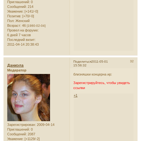
Приглашений:
0
Сообщений:
214
Уважение:
[+141/-0]
Позитив:
[+70/-0]
Пол:
Женский
Возраст:
46
[1980-02-04]
Провел на форуме:
6 дней 7 часов
Последний визит:
2011-04-14 20:38:43
32
Поделиться
2011-05-01
Даниэла
15:56:32
Модератор
близняшки концерна ир:
Зарегистрируйтесь, чтобы увидеть
ссылки
+1
Зарегистрирован
: 2009-04-14
Приглашений:
0
Сообщений:
2087
Уважение:
[+1129/-2]