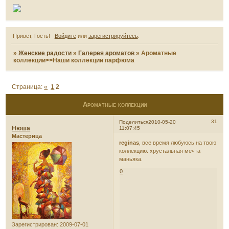
Привет, Гость!
Войдите
или
зарегистрируйтесь
.
»
Женские радости
»
Галерея ароматов
»
Ароматные
коллекции>>Наши коллекции парфюма
Страница:
«
1
2
Ароматные коллекции
31
Поделиться
2010-05-20
Нюша
11:07:45
Мастерица
reginas
, все время любуюсь на твою
коллекцию. хрустальная мечта
маньяка.
0
Зарегистрирован
: 2009-07-01