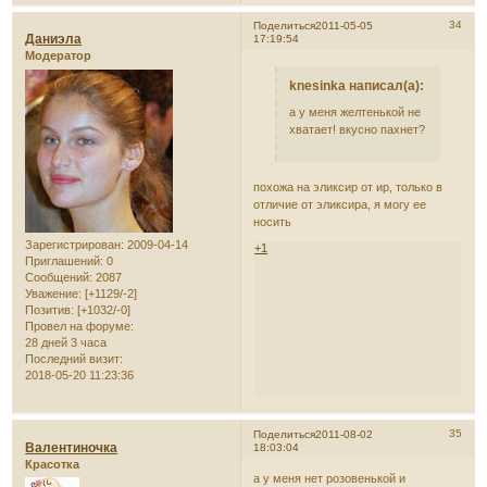
34
Поделиться
2011-05-05
Даниэла
17:19:54
Модератор
knesinka написал(а):
а у меня желтенькой не
хватает! вкусно пахнет?
похожа на эликсир от ир, только в
отличие от эликсира, я могу ее
носить
Зарегистрирован
: 2009-04-14
+1
Приглашений:
0
Сообщений:
2087
Уважение:
[+1129/-2]
Позитив:
[+1032/-0]
Провел на форуме:
28 дней 3 часа
Последний визит:
2018-05-20 11:23:36
35
Поделиться
2011-08-02
Валентиночка
18:03:04
Красотка
а у меня нет розовенькой и