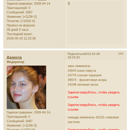
0
Зарегистрирован
: 2009-04-14
Приглашений:
0
Сообщений:
2087
Уважение:
[+1129/-2]
Позитив:
[+1032/-0]
Провел на форуме:
28 дней 3 часа
Последний визит:
2018-05-20 11:23:36
104
Поделиться
2012-02-29
Даниэла
18:15:20
Модератор
лаки люминель:
24643 алые паруса
24776 спелая черешня
39974 - фиолетовая искра
24248 лиловая гроза
Зарегистрируйтесь, чтобы увидеть
ссылки
Зарегистрируйтесь, чтобы увидеть
ссылки
Зарегистрирован
: 2009-04-14
Приглашений:
0
помада люминель 42215 сливовая
Сообщений:
2087
пастила
Уважение:
[+1129/-2]
Позитив:
[+1032/-0]
Зарегистрируйтесь, чтобы увидеть