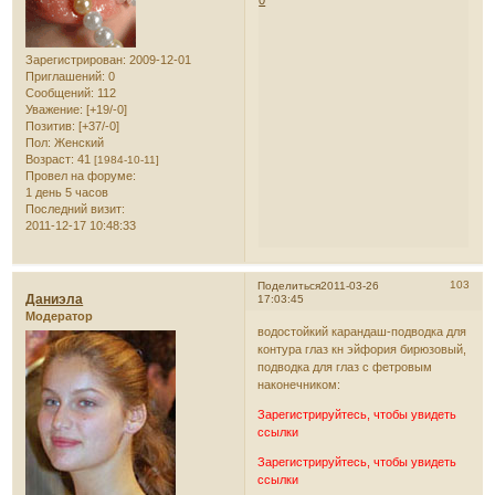
0
Зарегистрирован
: 2009-12-01
Приглашений:
0
Сообщений:
112
Уважение:
[+19/-0]
Позитив:
[+37/-0]
Пол:
Женский
Возраст:
41
[1984-10-11]
Провел на форуме:
1 день 5 часов
Последний визит:
2011-12-17 10:48:33
103
Поделиться
2011-03-26
Даниэла
17:03:45
Модератор
водостойкий карандаш-подводка для
контура глаз кн эйфория бирюзовый,
подводка для глаз с фетровым
наконечником:
Зарегистрируйтесь, чтобы увидеть
ссылки
Зарегистрируйтесь, чтобы увидеть
ссылки