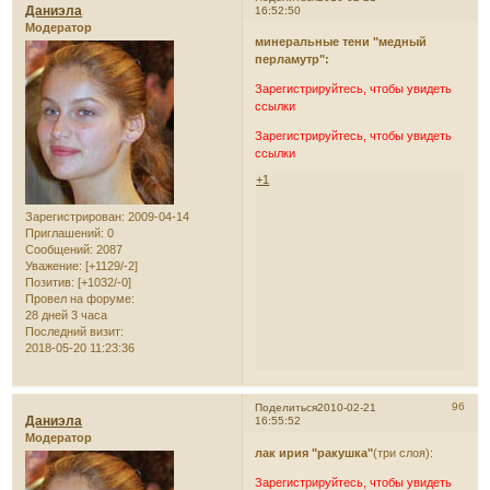
Даниэла
16:52:50
Модератор
минеральные тени "медный
перламутр":
Зарегистрируйтесь, чтобы увидеть
ссылки
Зарегистрируйтесь, чтобы увидеть
ссылки
+1
Зарегистрирован
: 2009-04-14
Приглашений:
0
Сообщений:
2087
Уважение:
[+1129/-2]
Позитив:
[+1032/-0]
Провел на форуме:
28 дней 3 часа
Последний визит:
2018-05-20 11:23:36
96
Поделиться
2010-02-21
Даниэла
16:55:52
Модератор
лак ирия "ракушка"
(три слоя):
Зарегистрируйтесь, чтобы увидеть