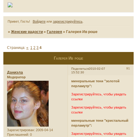
Привет, Гость!
Войдите
или
зарегистрируйтесь
.
»
Женские радости
»
Галерея
»
Галерея Ив роше
Страница:
«
1
2
3
4
Галерея Ив роше
91
Поделиться
2010-02-07
Даниэла
15:52:30
Модератор
минеральные тени "золотой
перламутр":
Зарегистрируйтесь, чтобы увидеть
ссылки
Зарегистрируйтесь, чтобы увидеть
ссылки
минеральные тени "кристальный
перламутр":
Зарегистрирован
: 2009-04-14
Зарегистрируйтесь, чтобы увидеть
Приглашений:
0