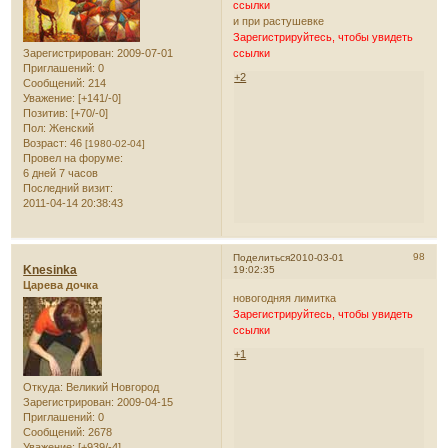
ссылки
и при растушевке
Зарегистрируйтесь, чтобы увидеть
Зарегистрирован
: 2009-07-01
ссылки
Приглашений:
0
+2
Сообщений:
214
Уважение:
[+141/-0]
Позитив:
[+70/-0]
Пол:
Женский
Возраст:
46
[1980-02-04]
Провел на форуме:
6 дней 7 часов
Последний визит:
2011-04-14 20:38:43
98
Поделиться
2010-03-01
Knesinka
19:02:35
Царева дочка
новогодняя лимитка
Зарегистрируйтесь, чтобы увидеть
ссылки
+1
Откуда:
Великий Новгород
Зарегистрирован
: 2009-04-15
Приглашений:
0
Сообщений:
2678
Уважение:
[+939/-4]