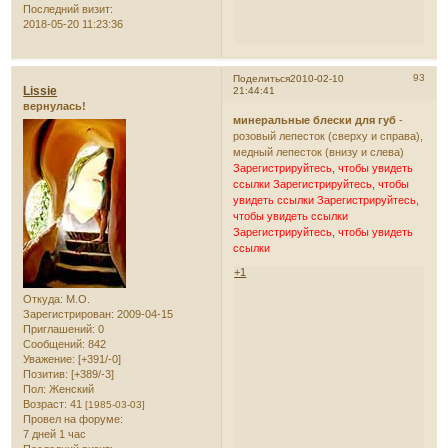
Последний визит:
2018-05-20 11:23:36
93
Поделиться
2010-02-10
Lissie
21:44:41
вернулась!
минеральные блески для губ
-
розовый лепесток (сверху и справа),
медный лепесток (внизу и слева)
Зарегистрируйтесь, чтобы увидеть
ссылки
Зарегистрируйтесь, чтобы
увидеть ссылки
Зарегистрируйтесь,
чтобы увидеть ссылки
Зарегистрируйтесь, чтобы увидеть
ссылки
+1
Откуда:
М.О.
Зарегистрирован
: 2009-04-15
Приглашений:
0
Сообщений:
842
Уважение:
[+391/-0]
Позитив:
[+389/-3]
Пол:
Женский
Возраст:
41
[1985-03-03]
Провел на форуме:
7 дней 1 час