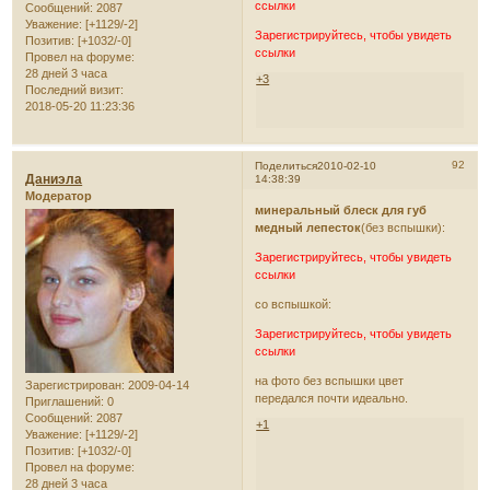
ссылки
Сообщений:
2087
Уважение:
[+1129/-2]
Зарегистрируйтесь, чтобы увидеть
Позитив:
[+1032/-0]
ссылки
Провел на форуме:
28 дней 3 часа
+3
Последний визит:
2018-05-20 11:23:36
92
Поделиться
2010-02-10
Даниэла
14:38:39
Модератор
минеральный блеск для губ
медный лепесток
(без вспышки):
Зарегистрируйтесь, чтобы увидеть
ссылки
со вспышкой:
Зарегистрируйтесь, чтобы увидеть
ссылки
на фото без вспышки цвет
Зарегистрирован
: 2009-04-14
передался почти идеально.
Приглашений:
0
Сообщений:
2087
+1
Уважение:
[+1129/-2]
Позитив:
[+1032/-0]
Провел на форуме:
28 дней 3 часа