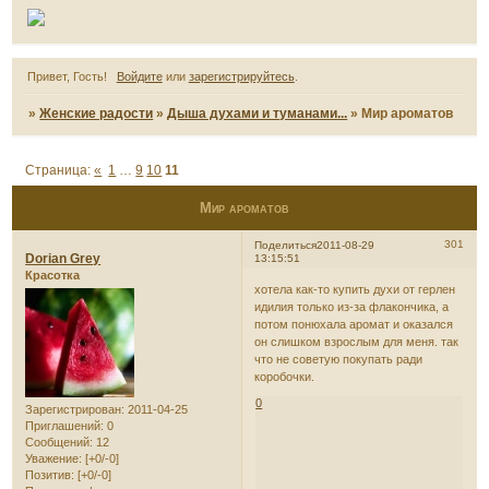
Привет, Гость!
Войдите
или
зарегистрируйтесь
.
»
Женские радости
»
Дыша духами и туманами...
»
Мир ароматов
Страница:
«
1
…
9
10
11
Мир ароматов
301
Поделиться
2011-08-29
Dorian Grey
13:15:51
Красотка
хотела как-то купить духи от герлен
идилия только из-за флакончика, а
потом понюхала аромат и оказался
он слишком взрослым для меня. так
что не советую покупать ради
коробочки.
0
Зарегистрирован
: 2011-04-25
Приглашений:
0
Сообщений:
12
Уважение:
[+0/-0]
Позитив:
[+0/-0]