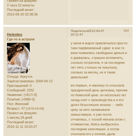
Провел на форуме:
2 часа 22 минуты
Последний визит:
2013-09-20 02:38:36
302
Поделиться
2012-04-07
Helenleo
20:11:47
Где-то в астрале
у меня в марте приключился просто-
таки парфюмерный сдвиг. в кои-то
веки появились свободные деньги и
я дорвалась, страшно вспомнить,
сколько потратила, я за последние
лет пять столько не покупала,
сколько за месяц, но я такая
Откуда:
Иркутск
довольная!
Зарегистрирован
: 2009-04-13
во-первых, я наконец-то отыскала
Приглашений:
0
Сообщений:
2252
праздничный день артизана, причем
Уважение:
[+817/-0]
по божеской цене. он несколько лет
Позитив:
[+898/-0]
назад снят с производства и я его
Пол:
Женский
долго безуспешно искала - - либо
Возраст:
47
[1979-03-08]
цену за него заламывали
Провел на форуме:
немыслимую. я уже почти
1 месяц 18 дней
отчаялась, с тоской нюхала атом с
Последний визит:
отливантом, боясь выбрызгать
2016-11-11 10:03:27
последние капелюшки. а потом
отыскала его у есенки, дыла