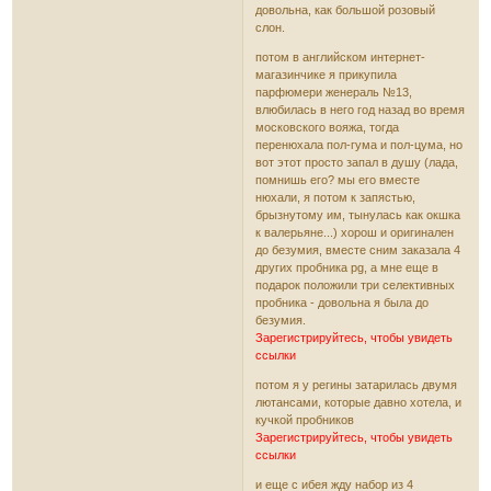
довольна, как большой розовый
слон.
потом в английском интернет-
магазинчике я прикупила
парфюмери женераль №13,
влюбилась в него год назад во время
московского вояжа, тогда
перенюхала пол-гума и пол-цума, но
вот этот просто запал в душу (лада,
помнишь его? мы его вместе
нюхали, я потом к запястью,
брызнутому им, тынулась как окшка
к валерьяне...) хорош и оригинален
до безумия, вместе сним заказала 4
других пробника pg, а мне еще в
подарок положили три селективных
пробника - довольна я была до
безумия.
Зарегистрируйтесь, чтобы увидеть
ссылки
потом я у регины затарилась двумя
лютансами, которые давно хотела, и
кучкой пробников
Зарегистрируйтесь, чтобы увидеть
ссылки
и еще с ибея жду набор из 4