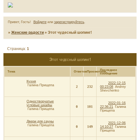
Привет, Гость!
Войдите
или
зарегистрируйтесь
.
»
Женские радости
»
Этот чудесный шопинг!
Страница:
1
Этот чудесный шопинг!
Последнее
Тема
Ответов
Просмотров
сообщение
Кухня
2022-12-15
Галина Прищепа
2
232
00:23:08
Andrey
Shevchenko
Одностворчатые
2022-01-16
угловые шкафы
0
101
22:36:21
Галина
Галина Прищепа
Прищепа
Двери для сауны
2021-12-06
Галина Прищепа
0
149
14:10:27
Галина
Прищепа