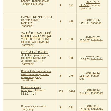
Кровать трансформер
2021-09-01
Галина Прищепа
0
151
11:25:56
Галина
Прищепа
САМЫЕ НИЗКИЕ ЦЕНЫ
на купальники
2019-04-06
0
498
МАРКО!!!!!
11:27:43
dscshop
dscshop
УСПЕЙ В ПОСЛЕДНИЙ
МЕСЯЦ РАСПРОДАЖИ
2019-02-07
0
311
УСПЕЙ В ПОСЛЕДНИЙ
23:00:37
babybaby
МЕСЯЦ РАСПРОДАЖИ
babybaby
ОГРОМНЫЙ ВЫБОР
ДЕТСКИХ комплектов
2018-12-14
0
306
ОГРОМНЫЙ ВЫБОР
15:28:03
babybaby
ДЕТСКИХ КУРТОК
babybaby
Bondik-kids -красивая и
2018-12-12
качественная детская
0
276
13:57:06
bondik-
верхняя одежда
kids
bondik-kids
Шопинг в эпоху
2018-10-13
интернет
Helenleo
174
3696
23:14:24
tochkaopt
[
1
2
3
…
6
]
2018-09-01
Польские купальники
0
291
14:59:26
babybaby
babybaby