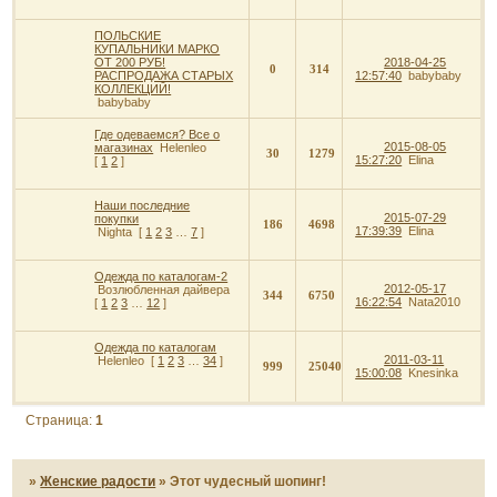
ПОЛЬСКИЕ
КУПАЛЬНИКИ МАРКО
ОТ 200 РУБ!
2018-04-25
0
314
РАСПРОДАЖА СТАРЫХ
12:57:40
babybaby
КОЛЛЕКЦИЙ!
babybaby
Где одеваемся? Все о
2015-08-05
магазинах
Helenleo
30
1279
15:27:20
Elina
[
1
2
]
Наши последние
2015-07-29
покупки
186
4698
17:39:39
Elina
Nighta
[
1
2
3
…
7
]
Одежда по каталогам-2
2012-05-17
Возлюбленная дайвера
344
6750
16:22:54
Nata2010
[
1
2
3
…
12
]
Одежда по каталогам
2011-03-11
Helenleo
[
1
2
3
…
34
]
999
25040
15:00:08
Knesinka
Страница:
1
»
Женские радости
»
Этот чудесный шопинг!