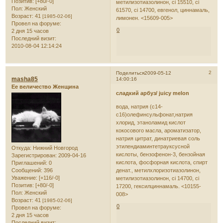
Позитив:
[+80/-0]
метилизотиазолинон, ci 15510, ci
Пол:
Женский
61570, ci 14700, евгенол, циннамаль,
Возраст:
41
[1985-02-06]
лимонен. <15609-005>
Провел на форуме:
0
2 дня 15 часов
Последний визит:
2010-08-04 12:14:24
2
Поделиться
2009-05-12
masha85
14:00:16
Ее величество Женщина
сладкий арбуз/ juicy melon
вода, натрия (с14-
с16)олефинсульфонат,натрия
хлорид, этаноламид кислот
кокосового масла, ароматизатор,
натрия цитрат, динатриевая соль
этилендиаминтетрауксусной
Откуда:
Нижний Новгород
кислоты, бензофенон-3, бензойная
Зарегистрирован
: 2009-04-16
кислота, фосфорная кислота, спирт
Приглашений:
0
Сообщений:
396
денат., метилхлоризотиазолинон,
Уважение:
[+116/-0]
метилизотиазолинон, ci 14700, ci
Позитив:
[+80/-0]
17200, гексилциннамаль. <10155-
Пол:
Женский
008>
Возраст:
41
[1985-02-06]
0
Провел на форуме:
2 дня 15 часов
Последний визит: