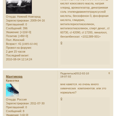
кислот кокосового масла, натрия
хлорид, ароматизатор, динатриевая
соль этилендиаминтетрауксусной
кислоты, бензофенон-3, фосфорная
Откуда:
Нижний Новгород
кислота, глицерин,
Зарегистрирован
: 2009-04-16
метилхлоризотиазолинон,
Приглашений:
0
Сообщений:
396
метилизотиазолинон, спирт денат., cl
Уважение:
[+116/-0]
60730, cl 42090, cl 17200, линалоол,
Позитив:
[+80/-0]
бензилбензоат. <1011389-001>
Пол:
Женский
0
Возраст:
41
[1985-02-06]
Провел на форуме:
2 дня 15 часов
Последний визит:
2010-08-04 12:14:24
6
Поделиться
2012-02-10
Мантикора
19:07:02
Красотка
мне кажется. но очень много
химических компонентов. или это
нормально?
0
Откуда:
Россия
Зарегистрирован
: 2011-07-30
Приглашений:
0
Сообщений:
8
Уважение:
[+0/-0]