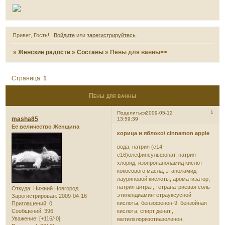
Привет, Гость!
Войдите
или
зарегистрируйтесь
.
»
Женские радости
»
Составы
»
Пены для ванны>>
Страница:
1
Пены для ванны
1
Поделиться
2009-05-12
masha85
13:59:39
Ее величество Женщина
корица и яблоко/ cinnamon apple
вода, натрия (с14-
с16)олефинсульфонат, натрия
хлорид, изопропаноламид кислот
кокосового масла, этаноламид
лауриновой кислоты, ароматизатор,
натрия цитрат, тетранатриевая соль
Откуда:
Нижний Новгород
этилендиаминтетрауксусной
Зарегистрирован
: 2009-04-16
кислоты, бензофенон-9, бензойная
Приглашений:
0
Сообщений:
396
кислота, спирт денат.,
Уважение:
[+116/-0]
метилхлоризотиазолинон,