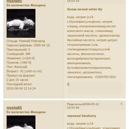
masha85
14:02:19
Ее величество Женщина
белая лилия/ white lily
вода, натрия (с14-
с16)олефинсульфонат, натрия
хлорид, изопропаноламид кислот
кокосового масла, этаноламид
лауриновой кислоты, ароматизатор,
бензойная кислота, натрия цитрат,
Откуда:
Нижний Новгород
тетранатриевая соль
Зарегистрирован
: 2009-04-16
этилендиаминтетрауксусной
Приглашений:
0
Сообщений:
396
кислоты, феноксиэтанол,
Уважение:
[+116/-0]
метилдибромоглутаронитрил,
Позитив:
[+80/-0]
амилциннамаль,
Пол:
Женский
бутилфенилметилпропиональ,
Возраст:
41
[1985-02-06]
линалоол, цитронеллол,
Провел на форуме:
гексилциннамаль. <1004783-003>
2 дня 15 часов
0
Последний визит:
2010-08-04 12:14:24
5
Поделиться
2009-05-12
masha85
14:02:59
Ее величество Женщина
черника/ blueberry
вода, натрия (с14-
с16)олефинсульфонат, этаноламид