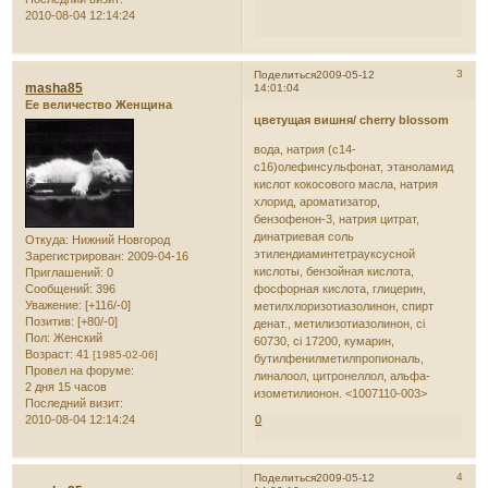
2010-08-04 12:14:24
3
Поделиться
2009-05-12
masha85
14:01:04
Ее величество Женщина
цветущая вишня/ cherry blossom
вода, натрия (с14-
с16)олефинсульфонат, этаноламид
кислот кокосового масла, натрия
хлорид, ароматизатор,
бензофенон-3, натрия цитрат,
динатриевая соль
Откуда:
Нижний Новгород
этилендиаминтетрауксусной
Зарегистрирован
: 2009-04-16
кислоты, бензойная кислота,
Приглашений:
0
Сообщений:
396
фосфорная кислота, глицерин,
Уважение:
[+116/-0]
метилхлоризотиазолинон, спирт
Позитив:
[+80/-0]
денат., метилизотиазолинон, ci
Пол:
Женский
60730, ci 17200, кумарин,
Возраст:
41
[1985-02-06]
бутилфенилметилпропиональ,
Провел на форуме:
линалоол, цитронеллол, альфа-
2 дня 15 часов
изометилионон. <1007110-003>
Последний визит:
2010-08-04 12:14:24
0
4
Поделиться
2009-05-12