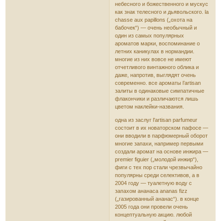
небесного и божественного и мускус
как знак телесного и дьявольского. la
chasse aux papillons („охота на
бабочек“) — очень необычный и
один из самых популярных
ароматов марки, воспоминание о
летних каникулах в нормандии.
многие из них вовсе не имеют
отчетливого винтажного облика и
даже, напротив, выглядят очень
современно. все ароматы l’artisan
залиты в одинаковые симпатичные
флакончики и различаются лишь
цветом наклейки-названия.
одна из заслуг l'artisan parfumeur
состоит в их новаторском пафосе —
они вводили в парфюмерный оборот
многие запахи, например первыми
создали аромат на основе инжира —
premier figuier („молодой инжир“),
фиги с тех пор стали чрезвычайно
популярны среди селективов, а в
2004 году — туалетную воду с
запахом ананаса ananas fizz
(„газированный ананас“). в конце
2005 года они провели очень
концептуальную акцию. любой