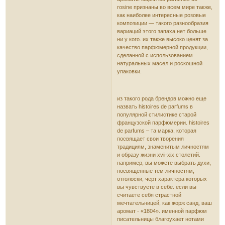
rosine признаны во всем мире также,
как наиболее интересные розовые
композиции — такого разнообразия
вариаций этого запаха нет больше
ни у кого. их также высоко ценят за
качество парфюмерной продукции,
сделанной с использованием
натуральных масел и роскошной
упаковки.
из такого рода брендов можно еще
назвать histoires de parfums в
популярной стилистике старой
французской парфюмерии. histoires
de parfums – та марка, которая
посвящает свои творения
традициям, знаменитым личностям
и образу жизни xvii-xix столетий.
например, вы можете выбрать духи,
посвященные тем личностям,
отголоски, черт характера которых
вы чувствуете в себе. если вы
считаете себя страстной
мечтательницей, как жорж санд, ваш
аромат - «1804». именной парфюм
писательницы благоухает нотами