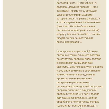
остается никто — эти запахи из
разряда „девушка прошла — все
заметили“. кроме того, amouage
славен и своими флаконами,
которые покрыты разными видами
золота и драгоценными каменьями
(для этого были мобилизованы
английские придворные ювелиры).
марку у нас очень любят — нашим
людям близка основательная
восточная роскошь.
французская марка montale тоже
связана с темой ближнего востока.
ее создатель пьер монталь долгове
в свое время занимался там
бизнесом, а потом вернулся в париж
и все свои восточные впечатления
конвертировал в причудливые
ароматы, очень неожиданно
раскрывающиеся на коже.
величайший французский парфюмер
пьер монталь жил в саудовской
аравии в течение 3-х лет и творил
для самых влиятельных шейхов
аравийского полуострова. montale
напоминает восточные аттары —