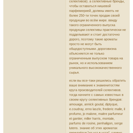
селективов). а селективные бренды,
чтобы оставаться нишевой
парфюмерией, должны иметь не
более 250-ти точек продаж своей
продукции во всём мире. ввиду
такого ограниченного выпуска
продукции селективы практически не
подделывают и стоит достаточно
дорого, поэтому такие ароматы
просто не могут быть
общедоступными. дороговизна
объясняется не только
ограниченным выпуском товара на
рынок, но и использованием
уникального высококачественного
сырья.
если вы все-таки решились обратить
ваше внимание к знаменитостям
круга производителей селективов.
тогда начните с самых известных в
своем кругу селективных брендов:
amouage, annick goutal, diptyque,
e.coudray, erno laszlo, frederic malle, il
profumo, jo malone, maitre parfumeur
et gantier, miller harris, montale,
parfums de rosine, penhaligon, serge
lutens. знание об этих ароматах
передаётся "из уст в уста", словно