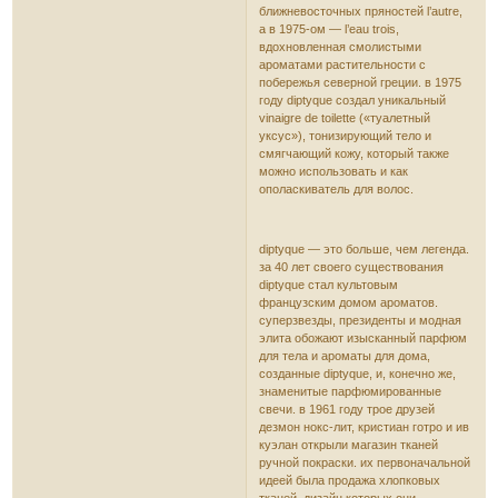
ближневосточных пряностей l’autre,
а в 1975-ом — l’eau trois,
вдохновленная смолистыми
ароматами растительности с
побережья северной греции. в 1975
году diptyque создал уникальный
vinaigre de toilette («туалетный
уксус»), тонизирующий тело и
смягчающий кожу, который также
можно использовать и как
ополаскиватель для волос.
diptyque — это больше, чем легенда.
за 40 лет своего существования
diptyque стал культовым
французским домом ароматов.
суперзвезды, президенты и модная
элита обожают изысканный парфюм
для тела и ароматы для дома,
созданные diptyque, и, конечно же,
знаменитые парфюмированные
свечи. в 1961 году трое друзей
дезмон нокс-лит, кристиан готро и ив
куэлан открыли магазин тканей
ручной покраски. их первоначальной
идеей была продажа хлопковых