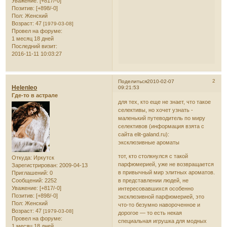
Уважение:
[+817/-0]
Позитив:
[+898/-0]
Пол:
Женский
Возраст:
47
[1979-03-08]
Провел на форуме:
1 месяц 18 дней
Последний визит:
2016-11-11 10:03:27
2
Поделиться
2010-02-07
Helenleo
09:21:53
Где-то в астрале
для тех, кто еще не знает, что такое
селективы, но хочет узнать -
маленький путеводитель по миру
селективов (информация взята с
сайта elit-galand.ru):
эксклюзивные ароматы
тот, кто столкнулся с такой
Откуда:
Иркутск
парфюмерией, уже не возвращается
Зарегистрирован
: 2009-04-13
в привычный мир элитных ароматов.
Приглашений:
0
Сообщений:
2252
в представлении людей, не
Уважение:
[+817/-0]
интересовавшихся особенно
Позитив:
[+898/-0]
эксклюзивной паpфюмеpией, это
Пол:
Женский
что-то безумно навороченное и
Возраст:
47
[1979-03-08]
дорогое — то есть некая
Провел на форуме:
специальная игрушка для модных
1 месяц 18 дней