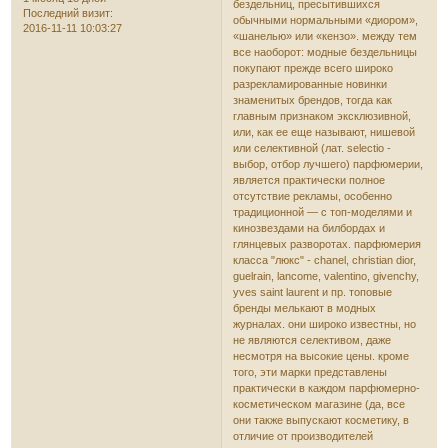
бездельниц, пресытившихся
Последний визит:
обычными нормальными «диором»,
2016-11-11 10:03:27
«шанелью» или «кензо». между тем
все наобоpот: модные бездельницы
покупают прежде всего широко
разрекламированные новинки
знаменитых брендов, тогда как
главным признаком эксклюзивной,
или, как ее еще называют, нишевой
или селективной (лат. selectio -
выбор, отбор лучшего) парфюмерии,
является практически полное
отсутствие рекламы, особенно
традиционной — с топ-моделями и
кинозвездами на билбордах и
глянцевых разворотах. парфюмерия
класса "люкс" - chanel, christian dior,
guelrain, lancome, valentino, givenchy,
yves saint laurent и пр. топовые
бренды мелькают в модных
журналах. они широко известны, но
не являются селективом, даже
несмотря на высокие цены. кроме
того, эти марки представлены
практически в каждом парфюмерно-
косметическом магазине (да, все
они также выпускают косметику, в
отличие от производителей