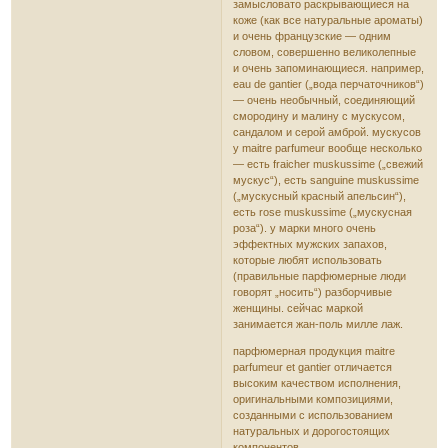
замысловато раскрывающиеся на
коже (как все натуральные ароматы)
и очень французские — одним
словом, совершенно великолепные
и очень запоминающиеся. например,
eau de gantier („вода перчаточников“)
— очень необычный, соединяющий
смородину и малину с мускусом,
сандалом и серой амброй. мускусов
у maitre parfumeur вообще несколько
— есть fraicher muskussime („свежий
мускус“), есть sanguine muskussime
(„мускусный красный апельсин“),
есть rose muskussime („мускусная
роза“). у марки много очень
эффектных мужских запахов,
которые любят использовать
(правильные парфюмерные люди
говорят „носить“) разборчивые
женщины. сейчас маркой
занимается жан-поль милле лаж.
парфюмерная продукция maitre
parfumeur et gantier отличается
высоким качеством исполнения,
оригинальными композициями,
созданными с использованием
натуральных и дорогостоящих
компонентов.