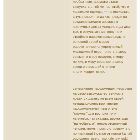
необратимо: ароматы стали
выпускать с той же частотой, что и
коллекции одежды, — по несколько
штук в сезон, тогда как прежде на
создание каждого аромата в
приличных домах уходило года два-
три. в результате мы получили
стройные парфюмерные ряды, в
основной своей массе
рассчитанные на усредненный
молодежный вкус, то есть в меру
свежие, в меру сладкие, в меру
легкие, в меру веселые, в меру
секси и в высшей степени
«политкорректные».
селективная парфюмерия, несмотря
на свою высококачественность,
нравится далеко не всем своей
нетрадиционностью. многие
парфюмы-селективы очень
"сложны" для восприятия и
являются, так сказать, ароматами
"на любителя". неподготовленный
человек может просто отпрыгнуть от
norma kamali incense от norma kamali,
oud queen rose от montale или gold