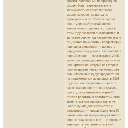
аромат, основанный на природном
сырье, будет варьироваться в
зависимости от качества этого
сырья, которое год на год не
приходится. и вот l'artisan скупил
весь тунисский урожай цветов
апельсинового дерева, который в
этом году оказался выдающимся, и
запустил серию под названием grand
cru, решив применить к парфюмерии
принципы виноделия — ценность
определяет год урожая. так появился
первый из них — fleur d'оrange 2005.
тунисского флердоранжа хватило на
2990 флаконов, каждый из которых
пронумерован, через несколько лет
они непременно будут продаваться
на парфюмерных аукционах. в 2006
году вышел следующий — на этот
раз из нарциссов. что еще сказать
про эту замечательную марку? с
l'artisan работали и работают многие
замечательные парфюмеры и нет
ничего лучше для знакомства с
селективами — среди более чем 30
наименований каждый найдет что-то
свое, к тому же все они — унисекс. и
еще одно: у них замечательный