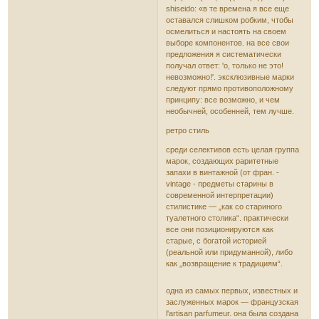
shiseido: «в те времена я все еще
оставался слишком робким, чтобы
осмелиться и настоять на своем
выборе компонентов. на все свои
предложения я систематически
получал ответ: 'о, только не это!
невозможно!'. эксклюзивные марки
следуют прямо противоположному
принципу: все возможно, и чем
необычней, особенней, тем лучше.
ретро стиль
среди селективов есть целая группа
марок, создающих раритетные
запахи в винтажной (от фран. -
vintage - предметы старины в
современной интерпретации)
стилистике — „как со стариного
туалетного столика“. практически
все они позиционируются как
старые, с богатой историей
(реальной или придуманной), либо
как „возвращение к традициям“.
одна из самых первых, известных и
заслуженных марок — французская
l'artisan parfumeur. она была создана