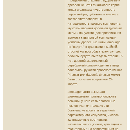
"преданьями старины". пудровые и
древесные ноты фиалкового корня,
кедра и сандала, чувственность
серой амбры, цибетина и мускуса
заставляют поверить в
натуральность каждого компонента.
мужской вариант дополнен дубовым
мхом и пачулями. для приближения
аромата к шипровой композиции
усилены древесные ноты. amouage
не "надеть" с джинсами и майкой.
строгий костюм обязателен. лучше,
если вы будете выглядеть старше 35
лет. дорогой эксклюзивный
серебряный флакон сделан в виде
сабельной рукояти арабского клинка
(khanjar или dagger). флакон может
быть с золотым покрытием 24
карата.
amouage часто вызывает
диаметрально противоположные
реакции: у него есть пламенные
поклонники, считающие эти
богатейшие ароматы вершиной
парфюмерного искусства, и столь
же пламенные противники,
называющие их „кичем, кричащим и
вульгарным“. но равнодушным не