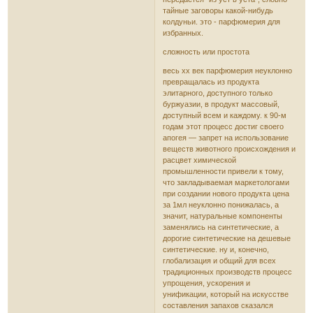
тайные заговоры какой-нибудь
колдуньи. это - парфюмерия для
избранных.
сложность или простота
весь xx век парфюмерия неуклонно
превращалась из продукта
элитарного, доступного только
буржуазии, в продукт массовый,
доступный всем и каждому. к 90-м
годам этот процесс достиг своего
апогея — запрет на использование
веществ животного происхождения и
расцвет химической
промышленности привели к тому,
что закладываемая маркетологами
при создании нового продукта цена
за 1мл неуклонно понижалась, а
значит, натуральные компоненты
заменялись на синтетические, а
дорогие синтетические на дешевые
синтетические. ну и, конечно,
глобализация и общий для всех
традиционных производств процесс
упрощения, ускорения и
унификации, который на искусстве
составления запахов сказался