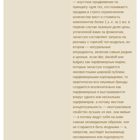
— изустное продвижение по
принципу «для тех, кто понимает»,
продажа в строго ограниченном
количестве мест и стоимость
компонентов более 1 у. е. за 1 мл. в
первом случае львиную долю цены,
уплаченной вами за флакончик,
зачастую составляют затраты на
рекламу с горячей топ-моделью, во
втором — натуральные
ингредиенты, включая самые редкие
и ценные. если dior, davidoff или
bulgary как парфюмерные марки,
которые зачастую создаются
неизвестными широкой публики
парфюмерными корпорациями, то
практически все нишевые бренды
создаются исключительно как
парфюмерные и выстраиваются
вокруг одного или нескольких
парфюмеров. а потому жесткая
концептуальность — неотъемлемое
свойство лучших из них. они живые
— а потому ведут себя на коже
самым неожиданным образом. они
не стараются быть модными — а,
напротив, выглядят вызывающе
несовременно или подчеркнуто