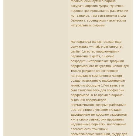
флагманский бутик в париже,
аккурат напротив лувра, где очень
хорошо тренироваться в различении
нот запахов: там выставлены в ряд
баночки с эссенциями и всяческим
натуральным сырьем.
жан франсуа лапорт создал еще
одну марку — maitre parfumeur et
gantier („мастер парфюмерии и
перчаточных дел“), с целью
возродить исторические традиции
парфюмерного искусства. используя
только редкие и качественные
натуральные компоненты лапорт
создал изысканную парфюмерную
линию по формуле 17-го века. это
был «золотой век» для профессии
парфюмера. в то время в париже
было 250 парфюмеров-
перчаточников, которые работали в
соответствии с уставом гильдии,
дарованным им королем людовиком
xiv. в своих лавках они продавали
надушенные перчатки, воплощение
элегантности той эпохи,
ароматические эссенции, пудру для