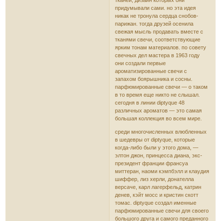
тканей, дизайн которых они
придумывали сами. но эта идея
никак не тронула сердца снобов-
парижан. тогда друзей осенила
свежая мысль продавать вместе с
тканями свечи, соответствующие
ярким тонам материалов. по совету
свечных дел мастера в 1963 году
они создали первые
ароматизированные свечи с
запахом боярышника и сосны.
парфюмированные свечи — о таком
в то время еще никто не слышал.
сегодня в линии diptyque 48
различных ароматов — это самая
большая коллекция во всем мире.
среди многочисленных влюбленных
в шедевры от diptyque, которые
когда-либо были у этого дома, —
элтон джон, принцесса диана, экс-
президент франции франсуа
миттеран, наоми кэмпбэлл и клаудия
шиффер, лиз херли, донателла
версаче, карл лагерфельд, катрин
денев, кэйт мосс и кристин скотт
томас. diptyque создал именные
парфюмированные свечи для своего
большого друга и самого преданного