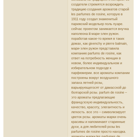
создатели стремятся возрождить
традицию создания ароматов старой
les parfumes de rosine, которую в
1911 году создал знаменитый
парижский модельер поль пуаре.
сейчас проектом занимается внучка
наполеона iii мари-элен ружон.
поработав какое-то время в таких
домах, как givenchy и pierre balmain,
мари-элен ружон представила
компанию parfums de rosine, как
ответ на потребность женщин в
новом, более индивидуальном и
избирательном подходе к
парфюмерии. все ароматы компании
построены вокруг воздушного
запаха летней розы,
варьирующегосят от дамасской до
болгарской розы. parfum de rosine –
это ароматы предлагающие
французскую индивидуальность,
качество, красоту, элегантность и
легкость. все это – символизирует
цветок розы. ароматы марки очень
красивы и напоминают старинные
духи, а для любителей розы les
parfumes de rosine просто находка.
ароматы марки les parfumes de