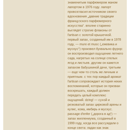
знаменитым парфюмером жаном
лапортом в 1976 году. лапорт
провозгласил источником своего
вдохновения „давние традиции
французского парфюмерного
искусства“. вполне старинно
выглядят строгие флаконы от
l'artisan с золотой крышечкой.
первый запах, созданный им в 1978
году, — mure et musc („ежевика и
мускус“) произвел буквально фурор:
он воспроизводил ощущение летнего
сада, нагретых на солнце спелых
ягод и листьев. другим он кажется
запахом бабушкиной дачи, третьим
— еще чем-то столь же личным и
приятным. с тех пор каждый аромат
l'artisan сопровождает история неких
воспоминаний, которые он призван
воскрешать, каждый должен
передать целый комплекс
ощущений. dzing! — сухой и
резковатый запах цирковой арены и
кулис, кожа, имбирь и мускус.
passage d'enfer („дорога в ад“) —
запах миллениума, созданный в
1999 году, когда все рассуждали о
конце света: ладан как знак