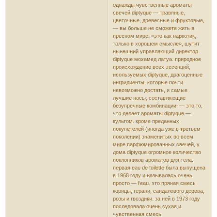
однажды чувственные ароматы
свечей diptyque — травяные,
цветочные, древесные и фруктовые,
— вы больше не сможете жить в
пресном мире. «это как наркотик,
только в хорошем смысле», шутит
нынешний управляющий директор
diptyque мохамед латуа. природное
происхождение всех эссенций,
исользуемых diptyque, драгоценные
ингридиенты, которые почти
невозможно достать, и самые
лучшие носы, составляющие
безупречные комбинации, — это то,
что делает ароматы diptyque —
культом. кроме преданных
покупетелей (иногда уже в третьем
поколении) знаменитых во всем
мире парфюмированных свечей, у
дома diptyque огромное количество
поклонников ароматов для тела.
первая eau de toilette была выпущена
в 1968 году и называлась очень
просто — l’eau. это пряная смесь
корицы, герани, сандалового дерева,
розы и гвоздики. за ней в 1973 году
последовала очень сухая и
чувственная смесь