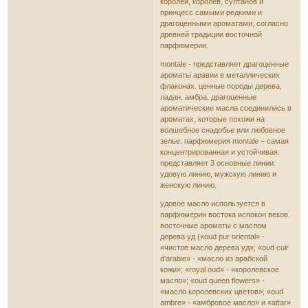
королей, королев, султанов и
принцесс самыми редкими и
драгоценными ароматами, согласно
древней традиции восточной
парфюмерии.
montale - представляет драгоценные
ароматы аравии в металлических
флаконах. ценные породы дерева,
ладан, амбра, драгоценные
ароматические масла соединились в
ароматах, которые похожи на
волшебное снадобье или любовное
зелье. парфюмерия montale – самая
концентрированная и устойчивая.
представляет 3 основные линии:
удовую линию, мужскую линию и
женскую линию.
удовое масло используется в
парфюмерии востока испокон веков.
восточные ароматы с маслом
дерева уд («oud pur oriental» -
«чистое масло дерева уд»; «oud cuir
d'arabie» - «масло из арабской
кожи»; «royal oud» - «королевское
масло»; «oud queen flowers» -
«масло королевских цветов»; «oud
ambre» - «амбровое масло» и «attar»