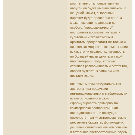
pour femme от amouage. причём
напуган он будет именно запахом, а
не ценой. может, выбранный
парфюм будет просто "не ваш", а
может, вы еще не доросли до
особого, "парфманьячного",
восприятия ароматов. интерес к
культовым и эксклюзивным
ароматам предполагает не только и
не столько модность, сколько знание
и, как это ни странно, культурность.
по большей части ценители такой
парфюмерии - люди, которых
отличает разборчивость и эстетство,
особая чуткость к запахам и их
составляющим.
нишевые марки создавались как
альтернатива продукции
интернациональных мегабрендов, их
взаимо­отношения можно
сформулировать примерно так:
коммерчески беспроигрышная
посредственность и цветущая
сложность. там — астрономические
рекламные бюджеты, фотомодели,
дешевые синтетические компоненты
и тотальное распространение, здесь