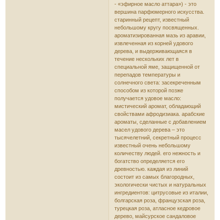
- «эфирное масло аттара») - это
вершина парфюмерного искусства.
старинный рецепт, известный
небольшому кругу посвященных.
ароматизированная мазь из аравии,
извлеченная из корней удового
дерева, и выдерживающаяся в
течение нескольких лет в
специальной яме, защищенной от
перепадов температуры и
солнечного света: засекреченным
способом из которой позже
получается удовое масло:
мистический аромат, обладающий
свойствами афродизиака. арабские
ароматы, сделанные с добавлением
масел удового дерева – это
тысячелетний, секретный процесс
известный очень небольшому
количеству людей. его нежность и
богатство определяется его
древностью. каждая из линий
состоит из самых благородных,
экологически чистых и натуральных
ингредиентов: цитрусовые из италии,
болгарская роза, французская роза,
турецкая роза, атласное кедровое
дерево, майсурское сандаловое