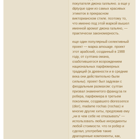
покупателя джона галльяно. а еще у
diptyque одни из самых красивых
этикеток в прекрасном
викторианском стиле. поэтому то,
что именно под этой маркой вышел
именной аромат джона гальяно, —
практически закономерность.
еще один популярный селективный
проект — марка amouage. проект
этот арабский, созданный в 1988
году, от султана омана,
озаботившегося возрождением
национальных парфюмерных
традиций (в древности и в средние
века они действительно были
сильны). проект был задуман с
феодальным размахом: султан
призвал знаменитого француза ги
робера, парфюмера в третьем
поколении, создавшего dioressence
(dior), madame rochas (rochas) и
многие другие хиты, предложив ему
„ни в чем себе не отказывать“ —
использовать любые ингредиенты
любой стоимости. что ги робер и
сделал, употребив такие
драгоценные компоненты, как,