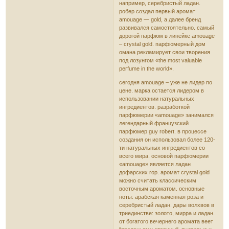
например, серебристый ладан.
робер создал первый аромат
amouage — gold, а далее бренд
развивался самостоятельно. самый
дорогой парфюм в линейке amouage
– crystal gold. парфюмерный дом
омана рекламирует свои творения
под лозунгом «the most valuable
perfume in the world».
сегодня amouage – уже не лидер по
цене. марка остается лидером в
использовании натуральных
ингредиентов. разработкой
парфюмерии «amouage» занимался
легендарный французский
парфюмер guy robert. в процессе
создания он использовал более 120-
ти натуральных ингредиентов со
всего мира. основой парфюмерии
«amouage» является ладан
дофарских гор. аромат crystal gold
можно считать классическим
восточным ароматом. основные
ноты: арабская каменная роза и
серебристый ладан. дары волхвов в
триединстве: золото, мирра и ладан.
от богатого вечернего аромата веет