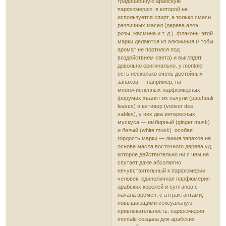
традиционную арабскую
парфюмерию, в которой не
используется спирт, а только смеси
различных масел (дерева алоэ,
розы, жасмина и т. д.). флаконы этой
марки делаются из алюминия (чтобы
аромат не портился под
воздействием света) и выглядят
довольно оригинально. у montale
есть несколько очень достойных
запахов — например, на
многочисленных парфюмерных
форумах хвалят их пачули (patchouli
leaves) и ветивер (vetiver des
sables), у них два интересных
мускуса — имбирный (ginger musk)
и белый (white musk). особая
гордость марки — линия запахов на
основе масла восточного дерева уд,
которое действительно ни с чем не
спутает даже абсолютно
нечувствительный к парфюмерии
человек. единоличная парфюмерия
арабских королей и султанов с
начала времен, с аттрактантами,
повышающими сексуальную
привлекательность. парфюмерия
montale создана для арабских