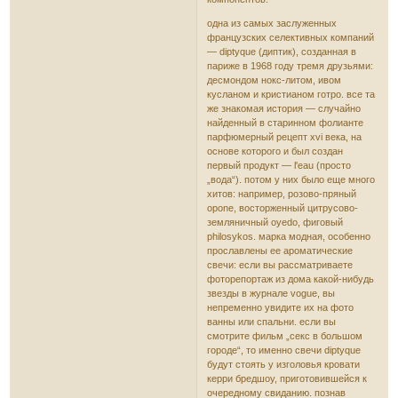
одна из самых заслуженных
французских селективных компаний
— diptyque (диптик), созданная в
париже в 1968 году тремя друзьями:
десмондом нокс-литом, ивом
кусланом и кристианом готро. все та
же знакомая история — случайно
найденный в старинном фолианте
парфюмерный рецепт xvi века, на
основе которого и был создан
первый продукт — l'eau (просто
„вода“). потом у них было еще много
хитов: например, розово-пряный
opone, восторженный цитрусово-
земляничный oyedo, фиговый
philosykos. марка модная, особенно
прославлены ее ароматические
свечи: если вы рассматриваете
фоторепортаж из дома какой-нибудь
звезды в журнале vogue, вы
непременно увидите их на фото
ванны или спальни. если вы
смотрите фильм „секс в большом
городе“, то именно свечи diptyque
будут стоять у изголовья кровати
керри бредшоу, приготовившейся к
очередному свиданию. познав