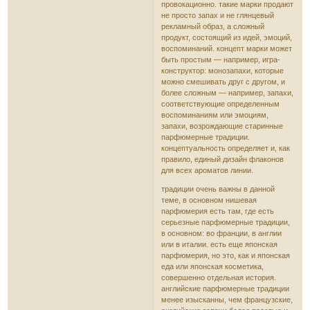
провокационно. такие марки продают
не просто запах и не глянцевый
рекламный образ, а сложный
продукт, состоящий из идей, эмоций,
воспоминаний. концепт марки может
быть простым — например, игра-
конструктор: монозапахи, которые
можно смешивать друг с другом, и
более сложным — например, запахи,
соответствующие определенным
воспоминаниям или эмоциям,
запахи, возрождающие старинные
парфюмерные традиции.
концептуальность определяет и, как
правило, единый дизайн флаконов
для всех ароматов линии.
традиции очень важны в данной
теме, в основном нишевая
парфюмерия есть там, где есть
серьезные парфюмерные традиции,
в основном: во франции, в англии
или в италии. есть еще японская
парфюмерия, но это, как и японская
еда или японская косметика,
совершенно отдельная история.
английские парфюмерные традиции
менее изысканны, чем французские,