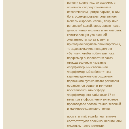
волос и косметику. их лавочки, в
основном сосредоточенные в
историческом центре парижа, были
богато декорированы: элегантная
мебель и кресла, стены, покрытые
испанской кожей, мраморные полы,
декоративная мозаика и мягкий свет.
квинтэссенция утонченной
элегантности. когда клиенты
приходили покупать свои парфюмы,
то задерживались ненадолго в
«бутике», чтобы поболтать пока
парфюмер выполняет их заказ.
отсюда возникло название
«парфюмерный салон» или
«парфюмерный кабинет». эта
картина вдохновила создателя
парижского бутика maitre parfumeur
et gantier. он решил в точности
восстановить атмосферу
«парфюмерного кабинета» 17-го
века, где в оформлении интерьера
преобладало золото, темно-зеленый
и малиново-красные оттенки.
ароматы maitre parfumeur вполне
соответствуют своей концепции: они
сложные, часто тяжелые,