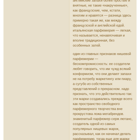
английские запахи более простые и
внятные, не такие «накрученные»,
как французские, чем, кстати,
многим и нравятся — разница здесь
примерно такая же, как между
французской и английской едой.
итальянская парфюмерия — легкая,
что называется, ненавязчивая и
вполне традиционная, без
особенных затей.
один из главных признаков нишевой
парфюмерии —
бескомпромиссность: ее создатели
любят говорить, что им чужд всякий
конформизм, что они делают запахи
не на потребу маркетингу или пиару,
а сугубо из собственных
представлений о прекрасном. надо
признать, что это действительно так:
эти марки создавались прежде всего
как пространство свободного
парфюмерного творчества вне
прокрустова ложа мегабрендов.
знаменитый парфюмер серж лютанс,
создатель одной из самых
популярных нищевых марок,
рассказывал, как он начинал делать
парфюмерию, тогда еще для марки