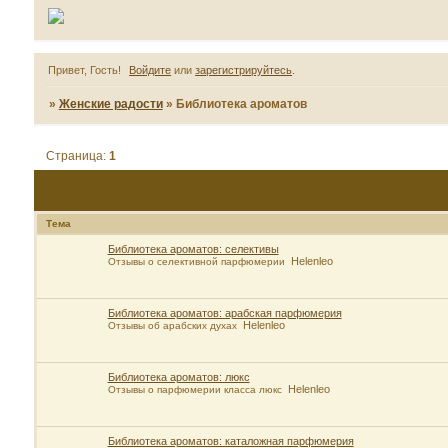
Привет, Гость!
Войдите
или
зарегистрируйтесь
.
»
Женские радости
»
Библиотека ароматов
Страница:
1
Тема
Библиотека ароматов: селективы
Helenleo
Отзывы о селективной парфюмерии
Библиотека ароматов: арабская парфюмерия
Helenleo
Отзывы об арабских духах
Библиотека ароматов: люкс
Helenleo
Отзывы о парфюмерии класса люкс
Библиотека ароматов: каталожная парфюмерия