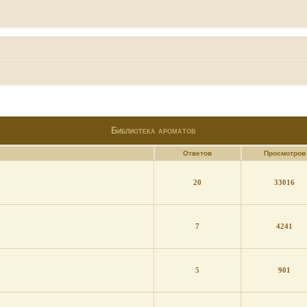
Библиотека ароматов
Ответов
Просмотров
20
33016
7
4241
5
901